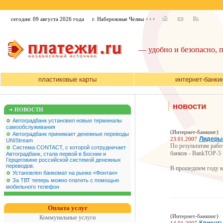
сегодня: 09 августа 2026 года
г. Набережные Челны
— удобно и безопасно, 
пластиковые карты
интернет-банки
|
новости
НОВОСТИ
Автоградбанк установил новые терминалы
самообслуживания
(Интернет-банкинг)
Автоградбанк принимает денежные переводы
Лидеры 
23.01.2007
UNIStream
По результатам работ
Система CONTACT, с которой сотрудничает
банков - BankTOP-5 F
Автоградбанк, стала первой в Боснии и
Герцеговине российской системой денежных
переводов.
В прошедшем году ко
Установлен банкомат на рынке «Фонтан»
За ТВТ теперь можно платить с помощью
мобильного телефон
Оплата услуг
(Интернет-банкинг)
Коммунальные услуги