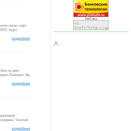
html-код
вую связь с карт-
в МТС будут
подробнее
_li_
тати, на днях
тернет-Платежи», Вы
подробнее
деральной
программа "Золотой
подробнее