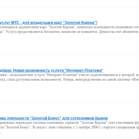
)
услуг МТС - для владельцев карт "Золотая Корона"!
ляющихся держателями карт "Золотая Корона", появилась возможность оплачивать сото
на". Услуга предоставляется бесплатно, комиссия не взимается. Деньги на счет абоненто
дбанк: Новая возможность услуги "Интернет-Платежи"
нка - пользователям услуги "Интернет-Платежи" (число подключившихся к которой, кс
ек), стала доступна новая возможность. Теперь, непосредственно из самой системы «Ин
ма лояльности "Золотой Бонус" для сотрудников банков
денежных переводов системы платежных сервисов "Золотая Корона" стал участником фе
и "Золотой Бонус". В связи с этим событием, с 1 ноября 2006 г. стартует специальная 
..