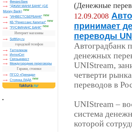
Финансбанк
(Денежные перев
"ДЖИИ МАНИ БАНК" (GE
new
Money Bank)
Авто
12.09.2008
new
"ИНВЕСТСБЕРБАНК"
new
КБ "Ренессанс Капитал"
принимает д
new
"РУСФИНАНС БАНК"
Интернет магазины
переводы UN
SoftKey.ru
Автоградбанк 
городской телефон
Таттелеком
денежных перев
ИнтелСет
Связьинвест
UNIStream, за
Междугородние переговоры
Гаражи, стоянки
четверти рынк
ПГСО «Гренада»
new
Стоянка ЛАДА
переводов в Ро
UNIStream – во
система денежн
которой сотрудн