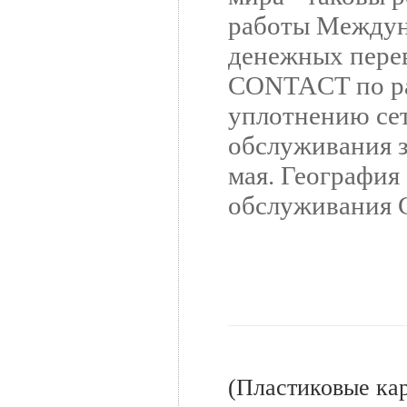
работы Междун
денежных пере
CONTACT по р
уплотнению се
обслуживания 
мая. География
обслуживания С
(Пластиковые ка