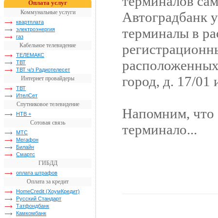
терминалов са
Оплата услуг
Коммунальные услуги
Автоградбанк 
квартплата
терминалы в ра
электроэнергия
газ
регистрационн
Кабельное телевидение
ТЕЛЕМАКС
расположенных
ТВТ
ТВТ ч/з Радиотелесет
город, д. 17/01 
Интернет провайдеры
ТВТ
ИтелСет
Спутниковое телевидение
Напомним, что
НТВ +
Сотовая связь
терминало...
МТС
Мегафон
Билайн
Смартс
ГИБДД
оплата штрафов
Оплата за кредит
HomeCredit (ХоумКредит)
Русский Стандарт
Татфондбанк
Камкомбанк