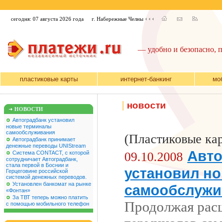
сегодня: 07 августа 2026 года
г. Набережные Челны
— удобно и безопасно, 
пластиковые карты
интернет-банкинг
мо
|
новости
НОВОСТИ
Автоградбанк установил
новые терминалы
самообслуживания
(Пластиковые ка
Автоградбанк принимает
денежные переводы UNIStream
Авто
Система CONTACT, с которой
09.10.2008
сотрудничает Автоградбанк,
стала первой в Боснии и
установил н
Герцеговине российской
системой денежных переводов.
Установлен банкомат на рынке
самообслужи
«Фонтан»
За ТВТ теперь можно платить
Продолжая рас
с помощью мобильного телефон