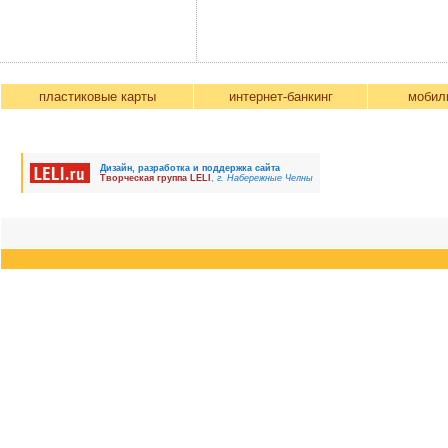
пластиковые карты
интернет-банкинг
мобил
Дизайн, разработка и поддержка сайта
Творческая группа LELI
,
г. Набережные Челны