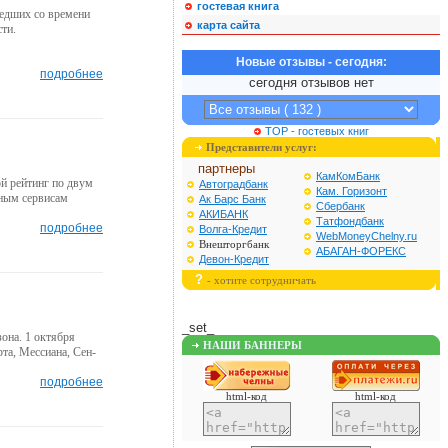
гостевая книга
шедших со времени
карта сайта
ти.
Новые отзывы - сегодня:
подробнее
сегодня отзывов нет
TOP - гостевых книг
Представители услуг:
партнеры
КамКомБанк
ой рейтинг по двум
Автоградбанк
Кам. Горизонт
нным сервисам
Ак Барс Банк
Сбербанк
АКИБАНК
Татфондбанк
подробнее
Волга-Кредит
WebMoneyChelny.ru
Внешторгбанк
АБАГАН-ФОРЕКС
Девон-Кредит
?
- хотите сотрудничать
_set_
она. 1 октября
НАШИ БАННЕРЫ
та, Мессиана, Сен-
подробнее
html-код
html-код