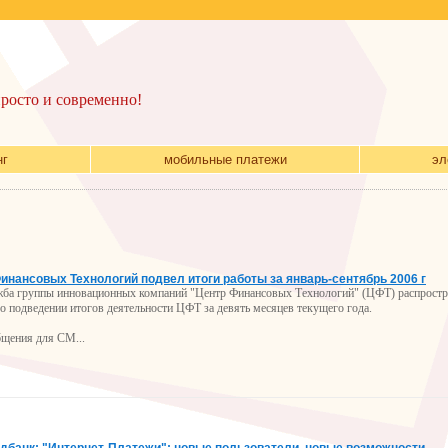
просто и современно!
нг
мобильные платежи
эл
инансовых Технологий подвел итоги работы за январь-сентябрь 2006 г
жба группы инновационных компаний "Центр Финансовых Технологий" (ЦФТ) распростра
о подведении итогов деятельности ЦФТ за девять месяцев текущего года.
бщения для СМ...