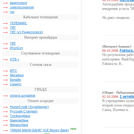
Автогра
06.10.2006
квартплата
Автоградбанк продол
электроэнергия
внедрения услуги "И
газ
Кабельное телевидение
На днях специали...
ТЕЛЕМАКС
ТВТ
ТВТ ч/з Радиотелесет
Интернет провайдеры
ТВТ
(Интернет-банкинг)
ИтелСет
Faktura
06.10.2006
Спутниковое телевидение
По результатам рабо
категориям: BankTop
НТВ +
Faktura.ru; B...
Сотовая связь
МТС
Мегафон
Билайн
Смартс
ГИБДД
(Общие - Набережные
оплата штрафов
1 октяб
02.10.2006
Оплата за кредит
В учреждениях культ
второй сезон открыл
HomeCredit (ХоумКредит)
Санса, Пуленка в...
Русский Стандарт
Татфондбанк
Камкомбанк
Финансбанк
new
"ДЖИИ МАНИ БАНК" (GE Money Bank)