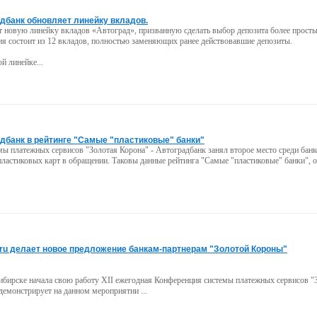
дбанк обновляет линейку вкладов.
 новую линейку вкладов «Автоград», призванную сделать выбор депозита более прост
ия состоит из 12 вкладов, полностью заменяющих ранее действовавшие депозиты.
й линейке...
дбанк в рейтинге "Самые "пластиковые" банки"
мы платежных сервисов "Золотая Корона" - Автоградбанк занял второе место среди банк
ластиковых карт в обращении. Таковы данные рейтинга "Самые "пластиковые" банки", 
.ru делает новое предложение банкам-партнерам "Золотой Короны"
ибирске начала свою работу XII ежегодная Конференция системы платежных сервисов "
 демонстрирует на данном мероприятии ...