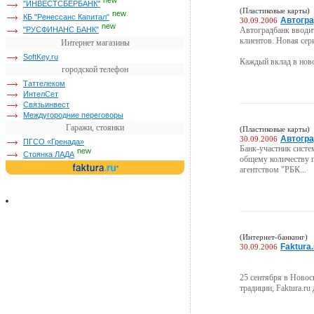
new
"ИНВЕСТСБЕРБАНК"
(Пластиковые карты)
new
КБ "Ренессанс Капитал"
Автогра
30.09.2006
new
Автоградбанк вводит
"РУСФИНАНС БАНК"
клиентов. Новая сер
Интернет магазины
SoftKey.ru
Каждый вклад в ново
городской телефон
Таттелеком
ИнтелСет
Связьинвест
Междугородние переговоры
Гаражи, стоянки
(Пластиковые карты)
Автогра
30.09.2006
ПГСО «Гренада»
Банк-участник систе
new
Стоянка ЛАДА
общему количеству п
агентством "РБК...
(Интернет-банкинг)
Faktura
30.09.2006
25 сентября в Новос
традиции, Faktura.ru