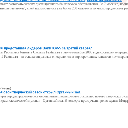
дбанк: "Интернет-Платежи": новые пользователи, новые возможности.
жает развивать систему дистанционного банковского обслуживания. За 7 месяцев, про
нтернет-платежи", к ней подключилось уже более 200 человек и их число продолжает рас
.ru представила лидеров BankTOP-5 за третий квартал
ты Расчетных банков в Системе Faktura.ru в июле-сентябре 2006 года составлен очередн
-5 Faktura.ru - на основании данных о подключении корпоративных клиентов к электро
 Челны)
ря свой творческий сезон открыл Органный зал.
уры города продолжились мероприятия, посвященные открытию нового творческого сез
 храм классической музыки – Органный зал. В концерте прозвучали произведения Моцар