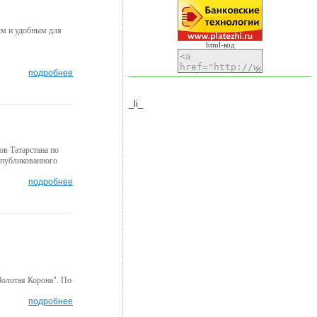
ым и удобным для
html-код
подробнее
_li_
ов Татарстана по
опубликованного
подробнее
Золотая Корона". По
подробнее