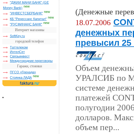
"ДЖИИ МАНИ БАНК" (GE
new
Money Bank)
(Денежные перев
new
"ИНВЕСТСБЕРБАНК"
new
CON
КБ "Ренессанс Капитал"
18.07.2006
new
"РУСФИНАНС БАНК"
денежных пе
Интернет магазины
SoftKey.ru
превысил 25
городской телефон
Таттелеком
ИнтелСет
Связьинвест
Междугородние переговоры
Объем денежны
Гаражи, стоянки
ПГСО «Гренада»
УРАЛСИБ по М
new
Стоянка ЛАДА
системе денежн
платежей CONT
полугодии 2006
долларов. Мак
объем пер...