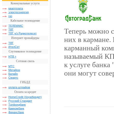
Коммунальные услуги
квартплата
электроэнергия
газ
Кабельное телевидение
ТЕЛЕМАКС
Теперь можно ск
ТВТ
ТВТ ч/з Радиотелесет
них в кармане. 
Интернет провайдеры
ТВТ
карманный ком
ИтелСет
Спутниковое телевидение
называемый КП
НТВ +
Сотовая связь
к услуге банка
МТС
Мегафон
они могут сове
Билайн
Смартс
ГИБДД
оплата штрафов
Оплата за кредит
HomeCredit (ХоумКредит)
Русский Стандарт
Татфондбанк
Камкомбанк
Финансбанк