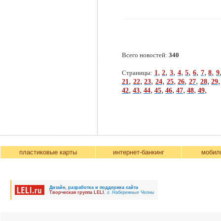
Всего новостей:
340
,
,
,
,
,
,
,
,
1
2
3
4
5
6
7
8
9
Страницы:
,
,
,
,
,
,
,
,
21
22
23
24
25
26
27
28
29
,
,
,
,
,
,
,
,
42
43
44
45
46
47
48
49
пластиковые карты
интернет-банкинг
мобил
Дизайн, разработка и поддержка сайта
Творческая группа LELI
,
г. Набережные Челны