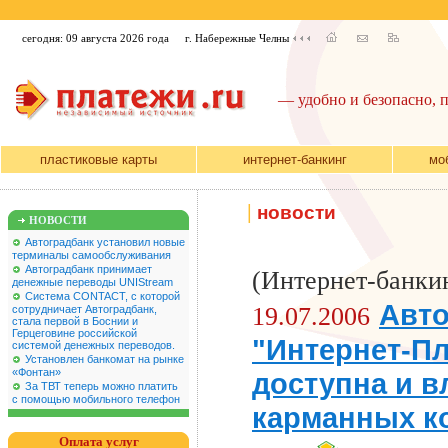
сегодня: 09 августа 2026 года
г. Набережные Челны
— удобно и безопасно, 
пластиковые карты
интернет-банкинг
мо
|
новости
НОВОСТИ
Автоградбанк установил новые
терминалы самообслуживания
Автоградбанк принимает
(Интернет-банки
денежные переводы UNIStream
Система CONTACT, с которой
Авто
19.07.2006
сотрудничает Автоградбанк,
стала первой в Боснии и
Герцеговине российской
"Интернет-Пл
системой денежных переводов.
Установлен банкомат на рынке
«Фонтан»
доступна и 
За ТВТ теперь можно платить
с помощью мобильного телефон
карманных к
Оплата услуг